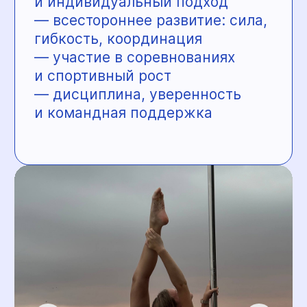
ул. Николая Островского, 93В
«Ломоносики»
— частный
детский сад в ЖК «Солнечный
город», где дети с 3 лет мягко
и последовательно готовятся
к школе, а родители могут быть
спокойны за развитие
и безопасность ребёнка.
Обучение и воспитание
выстроены так, чтобы будни
были наполнены пользой,
а выходные оставались
временем для семьи.