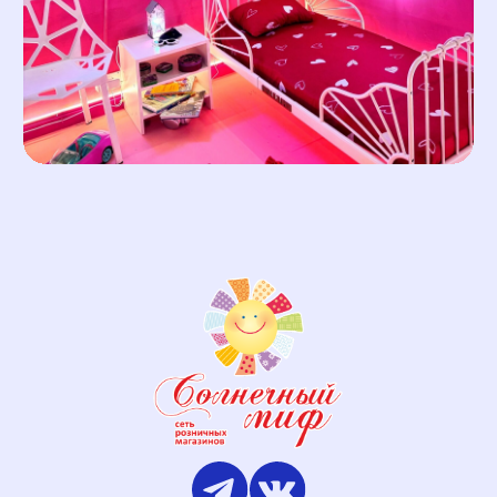
— опытные тренеры
и индивидуальный подход
— всестороннее развитие: сила,
гибкость, координация
— участие в соревнованиях
и спортивный рост
— дисциплина, уверенность
и командная поддержка