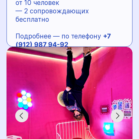
аккредитован Минспорта как
Федерация пилонного спорта
и воздушной гимнастики
Пермского края. Здесь
занимаются дети с 3 лет
и взрослые — от новичков
до профессионалов, для спорта
и для себя.
Занятия проходят в трёх
оборудованных залах
с профессиональной страховкой
и мягким покрытием.
Направления: пилон, воздушное
кольцо, полотна и стропы.
Ученики центра участвуют
в официальных соревнованиях,
получают разряды и выходят
на фестиваль Pole Talent.
Преимущества центра
«Сверху»:
— аккредитация Минспорта