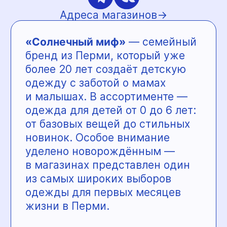
ул. Швецова, 39
Алгоритмика
— международная
школа программирования
и математики для детей, где
обучение превращается
в уверенный старт в будущее.
Здесь ребёнок делает первые
шаги в IT, учится логически
мыслить, создавать проекты
и понимать технологии, которые