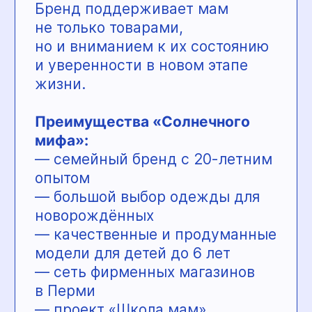
будут востребованы завтра.
Каждые выходные
Алгоритмика
проводит бесплатные мастер-
классы. Дети создают
собственные IT-проекты
и «оживляют» персонажей
с помощью простого
программирования. Формат
подходит даже тем, кто никогда
не занимался кодом или
дизайном, и помогает выбрать
направление развития
по интересам ребёнка.
Преимущества Алгоритмики:
— первое знакомство
с программированием без
перегрузки
— развитие логики, мышления
и уверенности
— путь в востребованную
профессию с детства