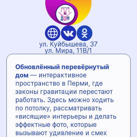
более 20 лет создаёт детскую
одежду с заботой о мамах
и малышах. В ассортименте —
одежда для детей от 0 до 6 лет:
от базовых вещей до стильных
новинок. Особое внимание
уделено новорождённым —
в магазинах представлен один
из самых широких выборов
одежды для первых месяцев
жизни в Перми.
Бренд поддерживает мам
не только товарами,
но и вниманием к их состоянию
и уверенности в новом этапе
жизни.
Преимущества «Солнечного
мифа»:
— семейный бренд с 20-летним
опытом
— большой выбор одежды для
новорождённых