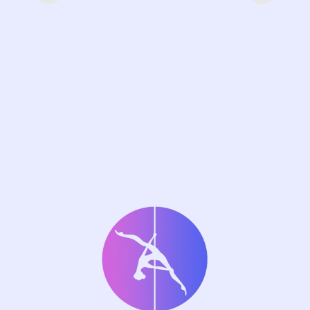
ул. Чернышевского, 28
Центр стимуляции мозга
«Томатис»
— единственный
центр в Пермском крае,
использующий передовую
бельгийскую методику Mozart-
Brain-Lab для улучшения
восприятия и переработки
мозгом информации.