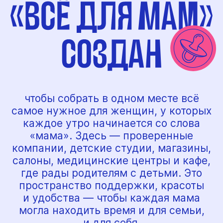
пространство поддержки, красоты
и удобства — чтобы каждая мама
могла находить время и для семьи,
и для себя.
ДЛЯ МАЛЫШЕЙ
И ДЕТЕЙ
Игровые комнаты, студии
развития, детские сады, кружки
и центры раннего развития.
ДЛЯ
МАМ
Салоны красоты, массаж,
фитнес, психологи и сервисы
заботы о себе.
ПОКУПКИ
И УСЛУГИ