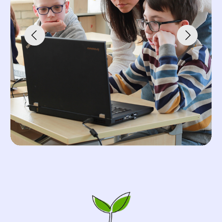
ул. Уинская, 8А
4МАМА — магазин для будущих
и молодых родителей,
где
выбор товаров для малыша
основан на реальном опыте.
Более 8 лет здесь отбирают
лучшие бренды и решения для
первых месяцев жизни ребёнка.
Основатель проекта — Яна
Полушкина, мама пятерых
детей, поэтому ассортимент
формируется с учётом реальных
потребностей семьи, а не по