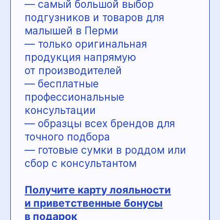
а родители — отдыхать без
тревог. Пространство создано
как сказочный мир для
малышей и школьников: здесь
можно бегать, прыгать,
исследовать игровые зоны
и праздновать дни рождения
так, чтобы эмоции запомнились
надолго. Центр подходит для
детей от 0 до 12 лет и продуман
до мелочей с точки зрения
безопасности и комфорта семьи.
Преимущества «КОРОТЫШЕК»:
— игровые зоны для разных
возрастов, включая малышей
— формат праздников и дней
рождения «под ключ»
— безопасная и продуманная
среда для активных игр
— возможность родителям
отдыхать со спокойной душой
— несколько центров в разных