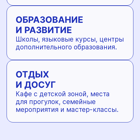
на подгузниках и товарах для
ухода за ребёнком. Здесь
собран один из самых полных
ассортиментов качественных
брендов — от подгузников
и гипоаллергенной косметики
до товаров для роддома
и первых месяцев жизни
малыша.
В ПОДГУЗОНе помогают сделать
осознанный выбор и упростить
жизнь родителям с первых
дней.
Преимущества ПОДГУЗОНа:
— самый большой выбор
подгузников и товаров для
малышей в Перми
— только оригинальная
продукция напрямую
от производителей
— бесплатные