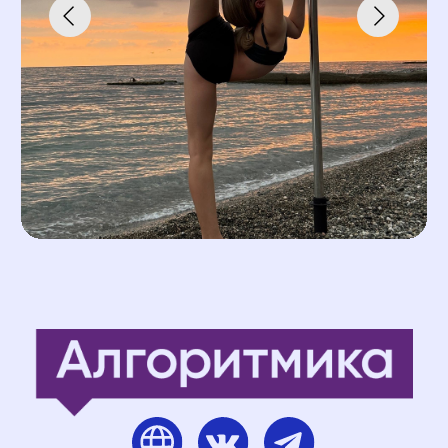
Преимущества сада:
— просторные залы для игр
и занятий
— опытные
и квалифицированные педагоги
— сильная программа
подготовки к школе
— группы по возрастам до 22
детей
— собственный пищеблок
— дополнительные кружки
и секции
— лицензия на образовательную
деятельность
В детском саду «Ломоносики»
возможна оплата материнским
капиталом.
Подробнее — в телеграме
@Lomonosiki_perm.