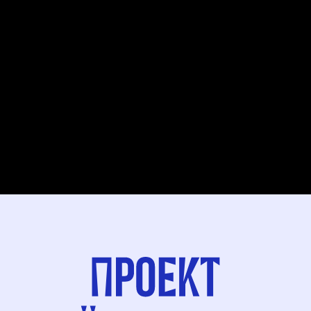
чтобы собрать в одном месте всё
самое нужное для женщин, у которых
каждое утро начинается со слова
«мама». Здесь — проверенные
компании, детские студии, магазины,
салоны, медицинские центры и кафе,
где рады родителям с детьми. Это