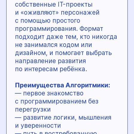
и развития для малышей от 1
до 3 лет в ЖК «Гулливер». Здесь
ребёнок мягко адаптируется
к детскому саду, учится
общаться, играть и делать
первые шаги
к самостоятельности
в спокойной и безопасной
атмосфере.
Преимущества яслей-сада:
— приём детей с 1 года
— мягкая адаптация без стресса
— разные форматы посещения
— заботливые
и квалифицированные педагоги
— ежедневные развивающие,
творческие и музыкальные
занятия
— обучение культурно-
гигиеническим навыкам
— социально-коммуникативное
развитие