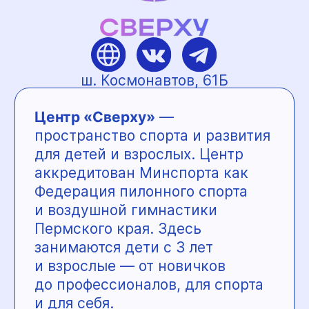
В центре помогают
сформировать прочный
фундамент нервной системы,
что дает долгосрочные
улучшения, а не временный
эффект:
1. Ребенку — чёткую речь,
уверенность, концентрацию
и успехи в учебе.
2. Взрослому —
стрессоустойчивость, хороший
сон, память и энергоресурс.
Преимущества центра
«Томатис»:
— уникальное оборудование
с тонкой настройкой под
каждого клиента и цель
— индивидуальный подход
и безопасная среда
— опыт, основанный не только
на теории, но и личном пути