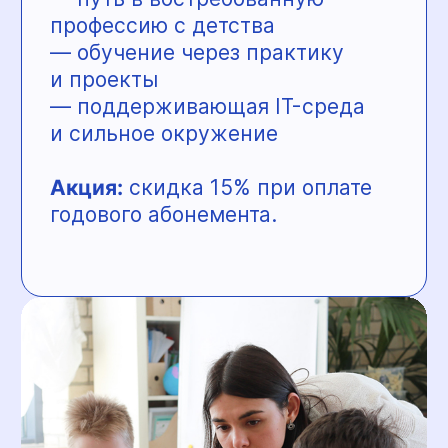
— собственный пищеблок
— лицензия на образовательную
деятельность
В «Маленькой стране»
возможна оплата материнским
капиталом.
Подробности — по телефону
247-83-26