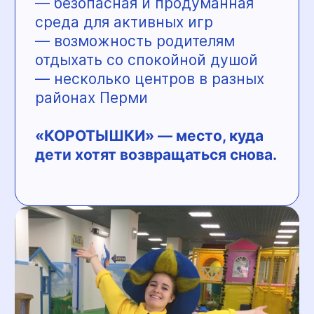
— масштабные декорации
и эффект «маленького человека»
— интересно детям и взрослым
— формат для семейного отдыха
и праздников
Акция для групп:
— скидка 10% при посещении
от 10 человек
— 2 сопровождающих
бесплатно
Подробнее — по телефону
+7
(912) 98
7 94-92