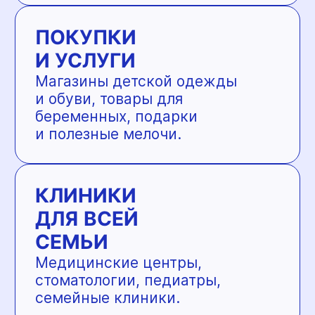
И ДОСУГ
Кафе с детской зоной, места
для прогулок, семейные
мероприятия и мастер-классы.
Адреса магазинов →
ПОДГУЗОН
—
специализированный магазин
для мам и малышей, которому
доверяют тысячи семей Перми.
Уже 15 лет это единственный
в городе магазин, полностью
сфокусированный