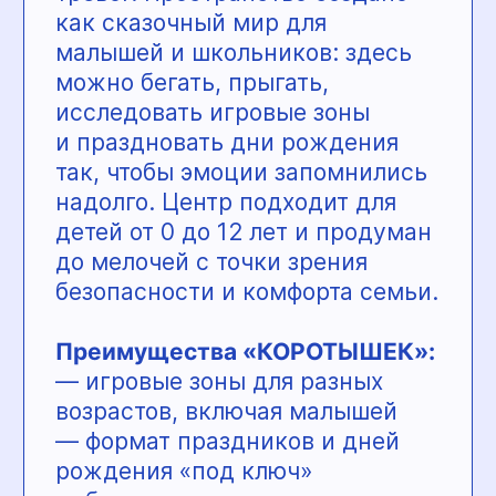
выходных и групповых
посещений.
Преимущества перевёрнутого
дома:
— полная иллюзия
перевёрнутого пространства
— яркие эмоции
и вовлечённость с первых
минут
— необычные фотозоны для
детей и родителей
Дом великана
— сказочный
мир, где всё вокруг становится
огромным. Гигантская мебель
и предметы быта создают
ощущение, будто посетители
уменьшились в несколько раз.
Пространство особенно
нравится детям и превращает
обычный визит в настоящее
приключение.
Преимущества Дома великана: