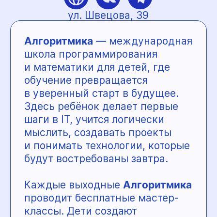
ул. Революции, 48Б
Ясли-сад «Маленькая
страна»
— пространство заботы