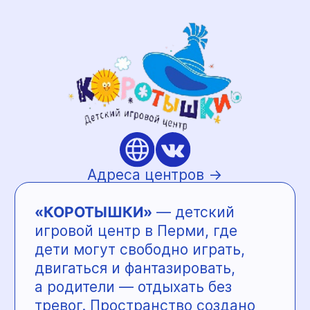
ул. Куйбышева, 37
ул. Мира, 11В/1
Обновлённый перевёрнутый
дом
— интерактивное
пространство в Перми, где
законы гравитации перестают
работать. Здесь можно ходить
по потолку, рассматривать
«висящие» интерьеры и делать
эффектные фото, которые
вызывают удивление и смех
у детей и взрослых. Формат
отлично подходит для семейных