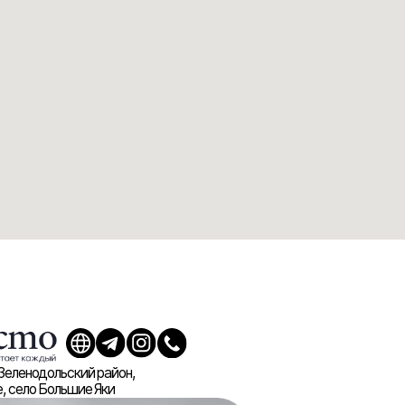
район,
Яки