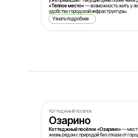
Коттеджный посёлок
Озарино
Коттеджный посёлок «Озарино»
— место для те
жизнь рядом с природой без отказа от городского 
расположен в Пестречинском районе, рядом с лесом
всего в 25 минутах от центра Казани по Вознесенск
Инфраструктура уже сформирована: проложены ас
дороги, к участкам подведены необходимые комму
а за порядком и комфортом жителей следит собств
компания. Территория посёлка закрытая и находитс
круглосуточной охраной.
Преимущества посёлка:
— единый дизайн-код застройки
— живописное окружение: лес и озеро рядом
— закрытая охраняемая территория 24/7
— собственная управляющая и сервисная компания
— центральное водоснабжение
— спортивные и игровые зоны
Условия покупки:
— рассрочка на участок до 18 месяцев
«Озарино» — это возможность жить в экологичной 