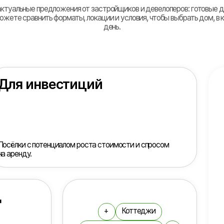
 инвестиций
 с потенциалом роста стоимости и спросом
у.
+
Коттеджи
Семейные выходные
+
+
Тишина