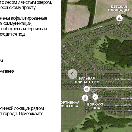
да. Приезжайте
РТ, Зел
Больше
сельско
 Зеленодольском
Поселок площадью
 видами. Концепция
ценной