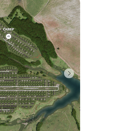
енодольский район,
кургузинское
е поселение