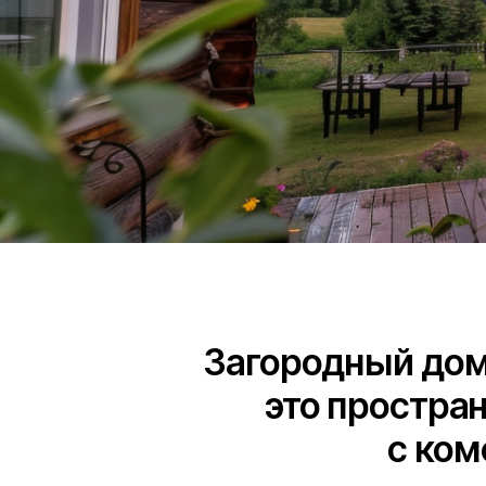
Загородный дом дав
это пространств
с комфор
Проект «Коттеджные посёлки» собрал актуальн
посёлки с инфраструктурой. Здесь вы сможете с