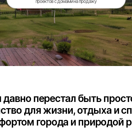
но перестал быть просто дачей
о для жизни, отдыха и спокойс
том города и природой рядом.
ые предложения от застройщиков и девелоперов: готовые дома, участки с 
равнить форматы, локации и условия, чтобы выбрать дом, в который захоче
день.