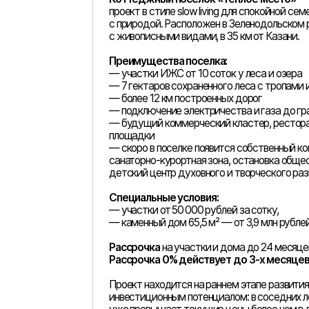
Специальные условия:
— участки от 50 000 рублей за сотку,
— каменный дом 65,5 м² — от 3,9 млн рублей (остало
Рассрочка
на участки и дома до 24 месяцев.
Рассрочка 0% действует до 3-х месяцев.
Проект находится на раннем этапе развития и обла
инвестиционным потенциалом: в соседних локациях
уже превышает текущие цены более чем в два раза
«Тёплое место»
— возможность жить у леса и озе
удобство городской инфраструктуры.
Узнать подробнее