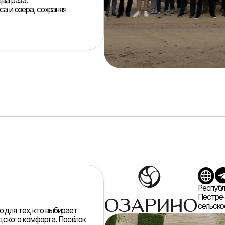
Республика Татарстан (
Пестречинский район, 
сельское поселение, КП
х, кто выбирает
комфорта. Посёлок
 и чистым озером,
ому тракту.
фальтированные
никации,
енная сервисная
я под
локации рядом