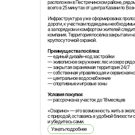
с природой, оставаясь в удобной близости от горо
и убедитесь сами.
Узнать подробнее
Коттеджный посёлок
Ягода Малина
Коттеджный поселок «Ягода Малина» расположен в
районе Республики Татарстан, в 35 км от Казани. 
136 га находится на возвышенности с живописными
«город за городом» объединит 1200 домов с полно