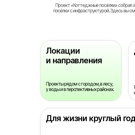
Локации
Для
и направления
Проекты рядом с городом, в лесу,
Посёлки
у воды и в перспективных районах.
на аренд
Для жизни круглый год
Посёлки с коммуникациями, дорогами, охраной
и инфраструктурой для постоянного проживания.