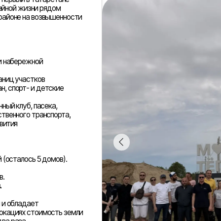
сь 5 домов).
дает
 стоимость земли
.
ра, сохраняя