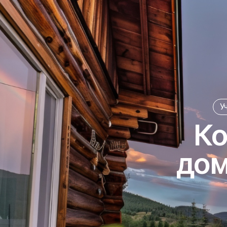
Участки с
Кот
дом д