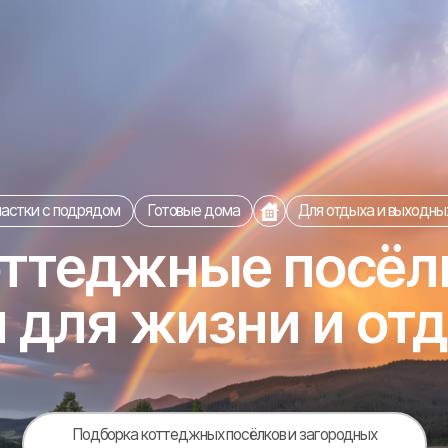
 подрядом
Готовые дома
Для отдыха и выходных
теджные посёлки:
ля жизни и отдыха
Подборка коттеджных посёлков и загородных
проектов с домами на продажу