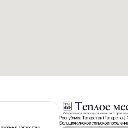
Республика Татарстан (Татарстан), Зеленодольский 
Большеякинское сельское поселение, село Большие 
в Татарстане
жизни рядом
на возвышенности
ежной
астков
- и детские
б, пасека,
о транспорта,