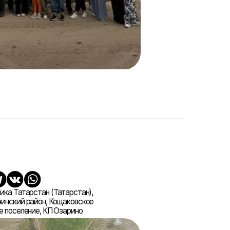
Татарстан),
Кощаковское
 Озарино