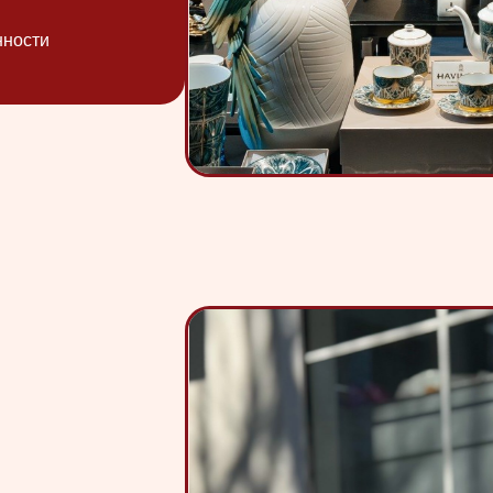
ается
з теплиц
ое
да делают
ные цветы,
аказ, купоны