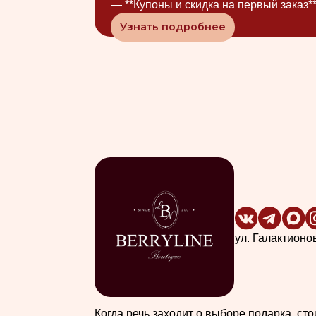
ул. Галактионова, 6
Когда речь заходит о выборе подарка, стоит обр
на
BERRYLINE BOUTIQUE
— элитный мультиб
магазин, который станет настоящей находкой для
стиль и качество.
Здесь вы найдете не просто одежду, обувь и акс
а настоящие произведения искусства от эксклю
итальянских и французских брендов премиум-кл
Каждый элемент ассортимента — это воплощен
утончённости и элегантности.
Бутики предлагает широкий размерный ряд, включ
что позволяет каждой женщине найти идеальную
и подчеркнуть свою индивидуальность. А благод
персональному шопингу со стилистом, вы сможе
образ, который идеально соответствует вашему в
Современная классика для женщин в одном кли