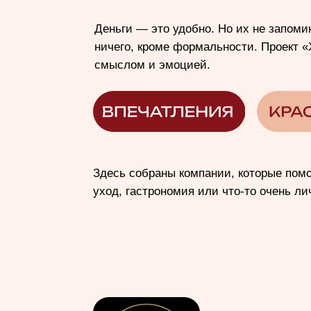
Здесь собраны компании, которые помогают в
уход, гастрономия или что-то очень личное.
ул. Муштари, 19
(Au)Room
— пространство премиальных предмет