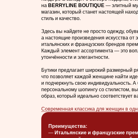
Преимущества:
—
Итальянские и французские премиум-
эксклюзивный ассортимент европейских маро
качества, не встречающийся в масс-маркете.
—
Широкий размерный ряд (от 40 до +size)
всем фигурам, включая нестандартные, без
компромиссов по стилю.
—
Персональный шопинг со стилистом
—
индивидуальная помощь в подборе образов, 
упрощает покупку и повышает удовлетворённ
—
Безупречное качество и элегантный
ассортимент
— итальянская элегантность, д
материалы, подтверждённые отзывами (5/5 в 
оценок).
—
Доставка по России + удобное располо
центр Казани (ул. Галактионова, 6, метро Пло
ежедневно 10:00–20:00, WhatsApp/Telegram.
Узнать подробнее