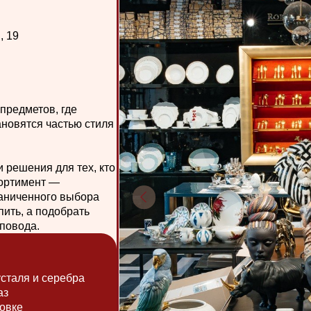
я частью стиля
я для тех, кто
нт —
ного выбора
 подобрать
.
 серебра