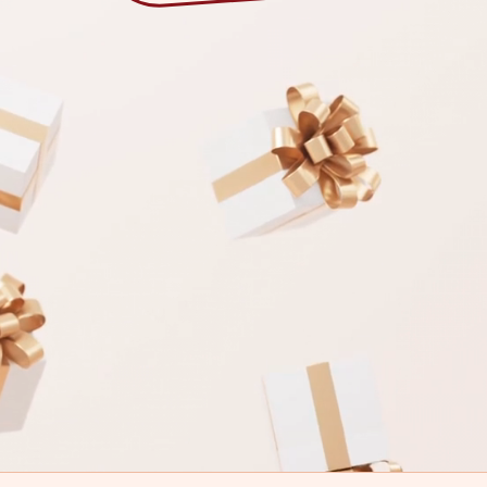
подарка не остаётся
рить иначе: с вниманием,