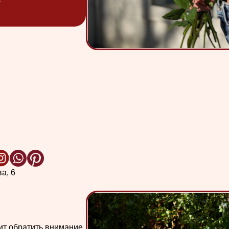
атить внимание
рендовый
 тех, кто ценит
ессуары,
зивных
асса.
ие
ая plus-size,
 посадку
аря
те подобрать
кусу и стилю.
ке