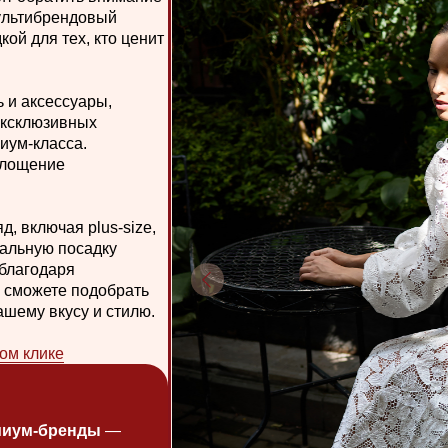
бренды
—
к высокого
— подходит
что
ость.
олговечные
2GIS, 81+
жение
—
щадь Тукая),