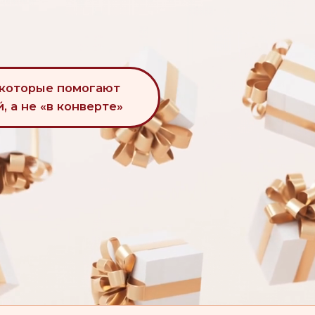
рые помогают
 «в конверте»
ерез неделю они растворяются в повседневных расходах, и от 
дарить деньги» — это подборка решений для тех, кто хочет да