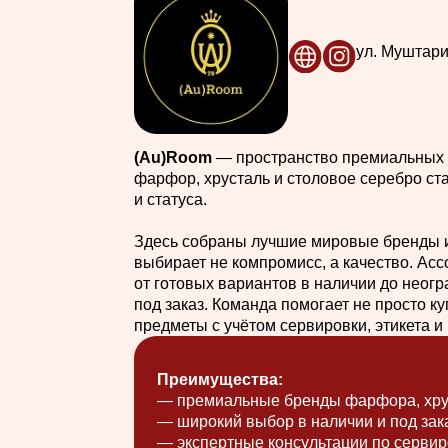
фарфор, хрусталь и столовое серебро становятс
и статуса.
Здесь собраны лучшие мировые бренды и решени
выбирает не компромисс, а качество. Ассортиме
от готовых вариантов в наличии до неограничен
под заказ. Команда помогает не просто купить, а
предметы с учётом сервировки, этикета и повода
Преимущества:
— премиальные бренды фарфора, хрусталя и
— широкий выбор в наличии и под заказ
— экспертные консультации по сервировке
— доставка по всей России
— гибкий формат работы по договорённости
Узнать подробнее