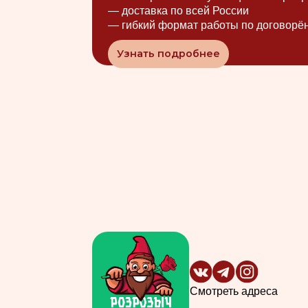
Смотреть адреса
«Роз Розыч»
— это место, где подарок превращ
в эмоцию.
Магазин предлагает свежие и ароматные розы и
по доступным ценам! Быстрая доставка и удобн
расположение магазинов в разных районах горо
процесс выбора легким и приятным.
С «Роз Розыч» вы не только получите качествен
но и выгодные предложения: скидка на первый з
и круглосуточная работа некоторых филиалов.