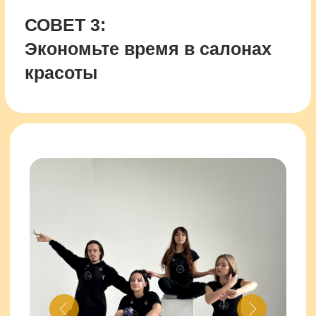
просп. Ямашева,
115А
Готовая еда на весь день с
бесплатной доставкой в Казани.
Новое меню каждый день. Команда
@justeat_kzn
всегда готова прийти к
вам на помощь!