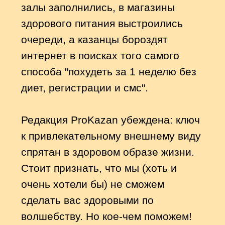
очень хотели бы) не сможем
сделать вас здоровыми по
волшебству. Но кое-чем поможем!
Мы подготовили топ-лист компаний,
философия которых основывается
на оздоровлении жителей города. А
чтобы было интереснее, мы
запросили как можно больше фото
и даже узнали о секретных акциях.
Ну что, пришло время выбрать:
кто поможет вам стать еще
красивее и здоровее?