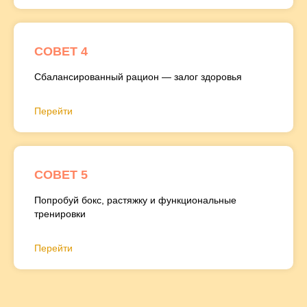
СОВЕТ 4
Сбалансированный рацион — залог здоровья
Перейти
СОВЕТ 5
Попробуй бокс, растяжку и функциональные
Большая Красная,
тренировки
48, Павлюхина, 91
Перейти
FaceRoom
про уход за кожей лица
и лифтинг без инъекций в
атмосфере релакса. За 1 минуту
вам подберут подходящую фейс-
практику и косметику для ухода под