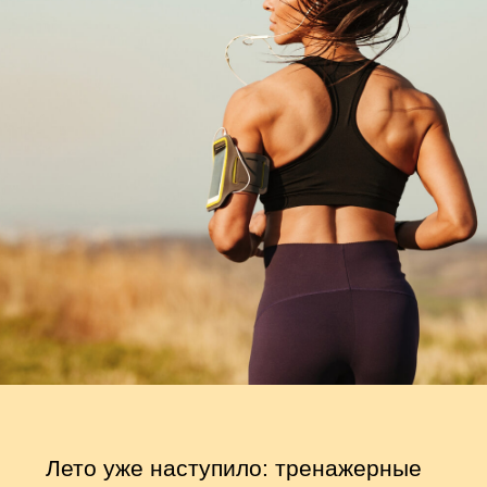
Лето уже наступило: тренажерные
залы заполнились, в магазины
здорового питания выстроились
очереди, а казанцы бороздят
интернет в поисках того самого
способа "похудеть за 1 неделю без
диет, регистрации и смс".
Редакция ProKazan убеждена: ключ
к привлекательному внешнему виду
спрятан в здоровом образе жизни.
Стоит признать, что мы (хоть и