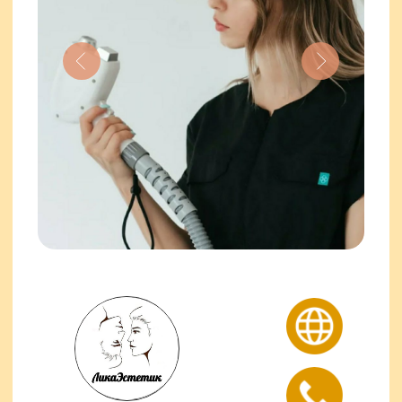
Родина 24А
Чистопольская 19А
Салон BEAUTYDOM — этой рай
красоты для всей семьи.
→ В салоне предоставляются
услуги в 4/6/8 рук, что значительно
экономит время
→ В команде собраны топовые
мастера города Казани
→ Администратор всегда нальет
чашечку вкусного кофе или чая
→ Включат ваш любимый сериал
или фильм
→ Услуга в 4 руки производиться на
реклайнере, что позволяет