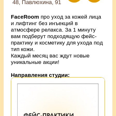
Бигичева, 25а
ЛИКА ЭСТЕТИК —
студия
с современным неинвазивным
оборудованием по уходу за лицом
и телом.