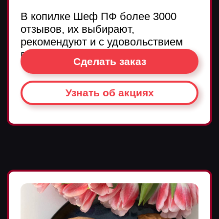
угощения, чтобы сделать ваш
праздник по-настоящему
волшебным. Насладитесь
изысканным чак-чаком,
утонченными мясными
деликатесами из утки и конины,
насыщенным вкусом натурального
домашнего сыра, а также
неповторимыми домашними
пельменями и мантами.
Все продукты создаются с особой
заботой и преданностью
традициям. Ручная работа и
исключительное халяльное
качество каждого ингредиента
гарантируют непревзойденный
вкус и аромат свежих деликатесов.
Нечкәбил уделяет внимание
каждой маленькой детали, чтобы
каждый кусочек татарской
кулинарии приносил радость и
удовольствие.
Сделать заказ