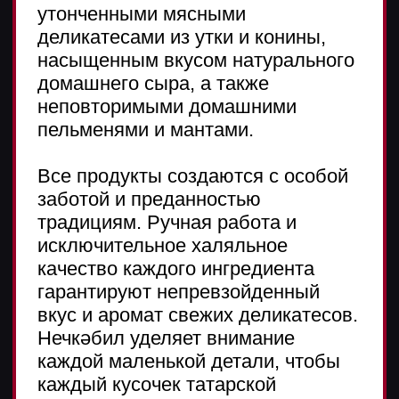
Приходите к нам:
— за вкусными мясными
деликатесами;
— за качественным и свежим
мясом для вашего главного
новогоднего блюда;
— за разнообразными сырами
и натуральной молочной
продукцией;
— за идеальными десертами
к новогоднему столу;
— за продукцией Халяль.
Сделать заказ
Адреса магазинов