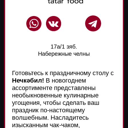
Йола-маркет
Сеть магазинов
Йола-маркет
в Закамье поможет Вам накрыть
новогодний стол вкусно, выгодно,
без очередей и суеты.
В Йола-маркет
есть все, что вам
нужно, чтобы отметить праздник,
и при этом вам не нужно будет
часами ходить по магазинам,
стоять в предновогодних пробках
и очередях.