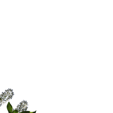
РТ, Верхнеуслонский
муниципальный район,
деревня Гаврилково, ул.
Береговая, 26
For-rest — место, где весна
становится особенной
Пока природа наполняется
свежестью, самое время
подарить себе
уют, тишину
и уединение
в глэмпинге
For-