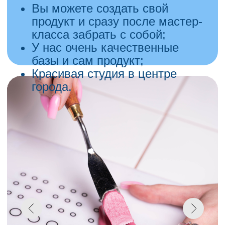
ул. Техническая, 120А,
г.Казань
Компания «Энигма»
приглашает
вас окунуться в атмосферу
логики, мистики и настоящего
хоррора.
Что вас ждет этой весной?
Захватывающие квесты:
«Место преступления:
Кабаре», «Заговор друида»,