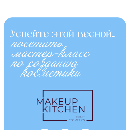
г. Казань,
ул. Островского 15И
«Неоклассический массаж»
с нуля
— первым делом
мы изучаем теорию по анатомии,
затем во время обучения
отрабатываем на практике под
наблюдением преподавателя.
За 5 дней обучения
мы пройдем:
массаж на все части тела
изучим массаж по триггерным
точкам
оздоровительно-классические
приемы, миофасциальные
воздействия, лимфатический
массаж.