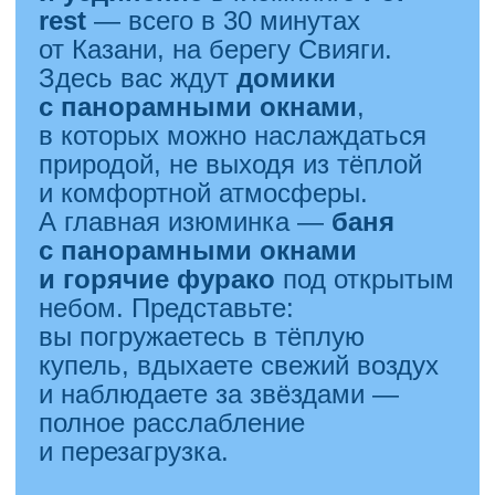
Весна — лучшее время для
путешествий. Пока курорты еще
не переполнены, а природа
оживает после зимы, самое
время насладиться теплым
солнцем, семейными прогулками
и яркими впечатлениями.
Anex