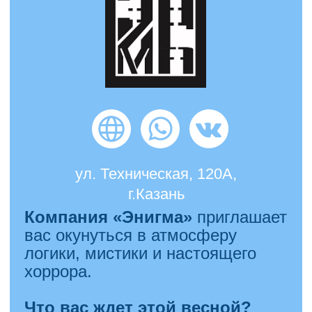
и интерьерные композиции
из живых цветов
Работать с
луковичными
весенними растениями
Декорировать пространство
с помощью
мха и сухоцветов
Организовывать
девичники
и праздники в атмосфере
красоты
Мастер-класс по флористике
от 4.500₽ на человека
.
Продолжительность — 2.5−3
часа
Весенний бонус:
Скидка на хобби-курс
по флористике
—
80 000₽
вместо 95 000₽
при раннем
бронировании.
Весна — лучший момент, чтобы
раскрыть свой творческий
потенциал!
Запишитесь сейчас
и создавайте красоту своими