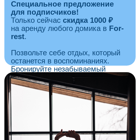
Tour
подготовил
специальные
пакетные туры
на весенние
каникулы, где все продумано
до мелочей.
Почему стоит отправиться
в путешествие этой весной?
Идеальная погода
—
комфортный климат для
отдыха и экскурсий.
Специальные условия для
семей
— удобные отели,
развлечения для детей
и взрослых.
Лучшие цены сезона
—
весенние скидки и акции
на туры.
Ваш подарок — сертификат
на 5000 рублей
, который
поможет сделать отдых еще
приятнее.
Не откладывайте путешествие!
Бронируйте сейчас и сделайте
Узнать подробнее