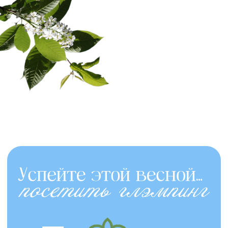
rest
— всего в 30 минутах
от Казани, на берегу Свияги.
Здесь вас ждут
домики
с панорамными окнами
,
в которых можно наслаждаться
природой, не выходя из тёплой
и комфортной атмосферы.
А главная изюминка —
баня
с панорамными окнами
и горячие фурако
под открытым
небом. Представьте:
вы погружаетесь в тёплую
купель, вдыхаете свежий воздух
и наблюдаете за звёздами —
полное расслабление
и перезагрузка.
Специальное предложение
для подписчиков!
Только сейчас
скидка 1000 ₽
на аренду любого домика в
For-
rest
.
Позвольте себе отдых, который