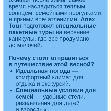
Makeup Kitchen
— первая
в Росиии лаборатория
по созданию декоративной
косметики!
Мы проводим мастер-классы
в уютной студии в центре города
недалеко от черного озера.
Всего за час вы можете
создать:
губную помаду или блеск для
губ,
хайлайтер или румяна;
скраб и баттер для тела.
В Makeup Kitchen вы можете
воссоздать любую люксовую
помаду или блеск для губ,
который вам нравится!
Также у нас можно провести
детские и взрослые дни
рождения, девичники
и корпоративы!