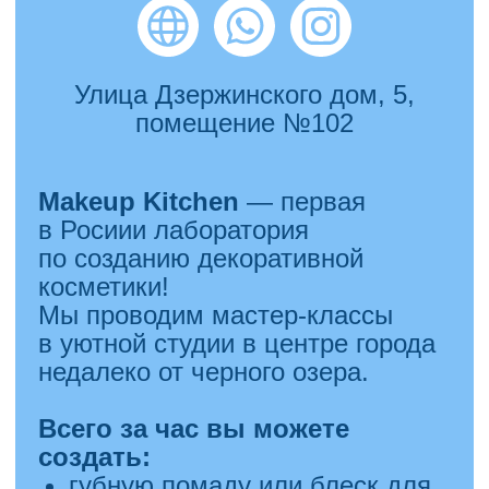
После обучения
мы предоставляем доступ
к обучающей платформе, где вас
ждут 3 урока по быстрому старту
в сфере массажа (как начать
зарабатывать)
В обучение входят:
само обучение (5 дней) +
бесплатные посещения уроков
повторно в течение 6 месяцев
+ доступ к 3 м записанным
урокам по старту в сфере
массажа,
официальное удостоверение
о повышении квалификации
(которое заносится в гос.
реестр и Госуслуги) — можно
обучаться в рассрочку без %
и переплат