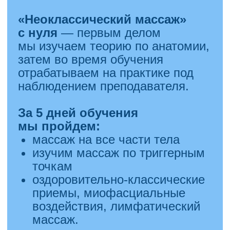
г. Казань, ул. Зинина,
д.1
Весна — время перемен! Пора
избавиться от очков и линз!
Лазерная коррекция зрения
в клинике
«Омикрон»
— это
быстро и безболезненно
.
Процедура занимает всего
9
минут
, и вы забудете
о корректирующих средствах!
Почему выбрать «Омикрон»:
Опытная команда
с
средним
стажем 21 год
.
Современное оборудование
из Европы и США.