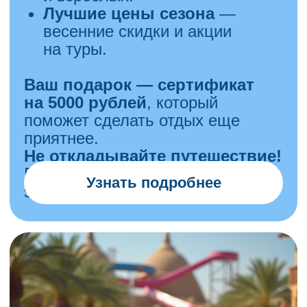
Такого мастер-класса в Казани
нет.
Вы можете создать свой
продукт и сразу после мастер-
класса забрать с собой;
У нас очень качественные
базы и сам продукт;
Красивая студия в центре
города.