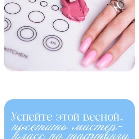
«Аномальная зона:
ИНФЕРНО»
и «Лаборатория Z»
Авторские сюжеты,
инновационные загадки
и неожиданные повороты
—
здесь каждое решение
открывает новые грани
реальности.
Возможность пройти
несколько квестов
подряд
— все сценарии
расположены по одному
адресу.
Эксклюзивный весенний
промокод!
Используйте
промокод
«ВЕСНА»
при бронировании
и получите
скидку 15%
на игру.
Испытайте себя, откройте
тайны и погрузитесь
в атмосферу приключений!