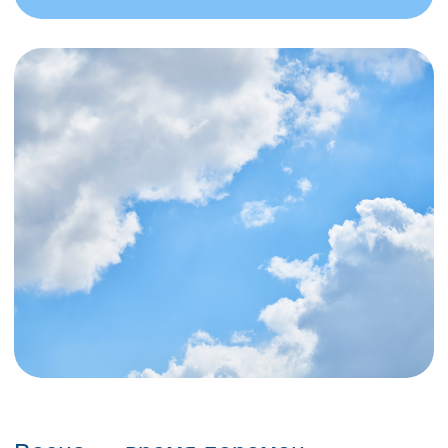
Весна — время перемен,
пробуждения и новых
возможностей. В Казани
с приходом тепла оживает
природа, открываются сезонные
активности, а город наполняется
событиями, которые нельзя
пропустить. Но как успеть всё
самое интересное, пока
не наступило жаркое лето?
Мы собрали для вас гид
по местам, событиям