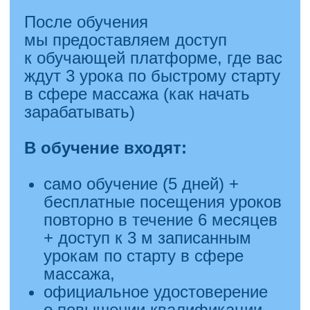
Безболезненно
— капельная
анестезия и комфорт
на каждом этапе.
Рассрочка без процентов
на 3 месяца.
Лазерная коррекция зрения
от 12 399 рублей
за оба глаза.
«Омикрон»
—
победитель
гран-при «Лучшая частная
клиника»
по версии пациентов.
Доверьтесь профессионалам
и начните новую жизнь
с отличным зрением!
Запишитесь на консультацию
уже сегодня!
Узнать подробнее