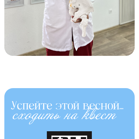
ул. Камалеева, 1, офис 129, этаж
19
Хобби-школа флористики
«HELLO, FLOWERS!»
приглашает вас создать свой
первый букет, композицию или
даже освоить новую профессию.
Чему можно научиться?
Создавать
букеты