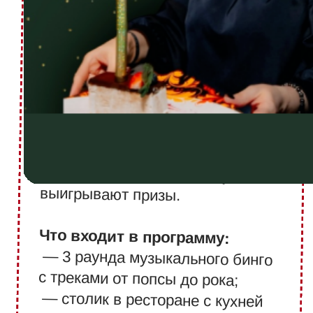
лабиринт для настоящих
приключений.
Что мы предлагаем?
— битва на большой
Лазертаг
арене, которая вмещает 16
человек.
— для
Кнопочный бой
любителей динамичных игр.
— Xbox
Консольные игры
и PlayStation для любителей
виртуальных развлечений.
Традиционные
— настольный
аттракционы
футбол, аэрохоккей.
—
Детские программы
развлечения для детей от пяти
лет.
Форматы для дня рождения:
Мы предложим вам несколько