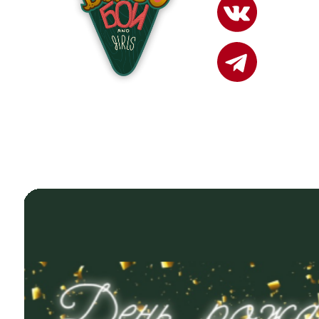
Пр. Вахитова 16а,
Т Ц Грин, 2 этаж