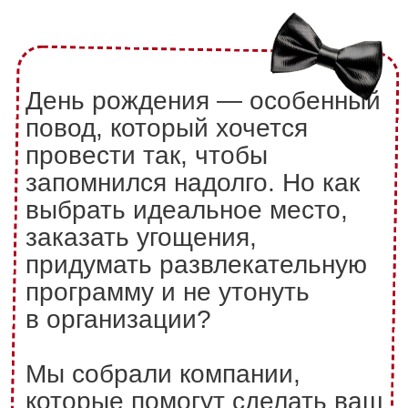
Мы собрали компании,
которые помогут сделать ваш
праздник по-настоящему
ярким и незабываемым.
Хотите арендовать стильный
ресторан, устроить детский
праздник с аниматорами или
заказать шоу-программу для
взрослых? В этом проекте —
все, что нужно, чтобы день
рождения прошел идеально.