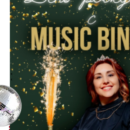
Праздник в КосмоПарке
«ZigZag" — незабываемые дни
рождения в Набережных
Челнах!
Ищете идеальное место для
празднования дня рождения?
В КосмоПарке «ZigZag» вас ждет
море веселья и активного отдыха!
У нас есть уникальные
аттракционы, которые не найдете
нигде в городе: огромная арена
для лазертага (300 кв. м),
кнопочный бой, космодэнс,
лазерный тир и даже лазерный