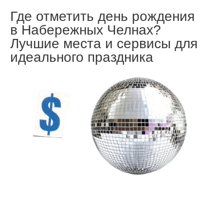
День рождения — особенный
повод, который хочется
провести так, чтобы
запомнился надолго. Но как
выбрать идеальное место,
заказать угощения,
придумать развлекательную
программу и не утонуть
в организации?