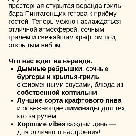
Акция:
Скидка 10% именинникам
и комплимент в виде
десерта.
ул. Право-Булачная, 33
«Хачапури Марико»
— уютный
ресторан с ярким грузинским
колоритом и домашним интерьером
в центре Казани. Здесь не просто