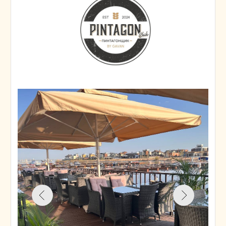
ул. Держинского, 14а
«Сыроварня»
— семейный ресторан
с открытой террасой, расположенный
на втором этаже в центре города.
Здесь вас ждёт не только
вкусная
еда
,
но и
красивый вид на озеро
,
создающий атмосферу уюта
и спокойствия.
Особенности ресторана:
Дружелюбная атмосфера
для
всей семьи или компании друзей.