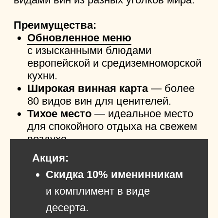
Ресторан
«Марусовка»
в исторической части Казани — один
из 50 лучших ресторанов России
и трёх лучших в Татарстане. Особая
атмосфера создаётся на
летней
террасе
с видом на Лядской сад,
живой музыкой и уединением
от городской суеты. Мягкие кресла,
приглушённый свет и комфорт
делают это место идеальным для
тёплых встреч.
Что вас ждёт в «Марусовке»:
Авторское меню
от бренд-шефа
Игоря Казакова.
Винная карта
от лучшего сомелье
Татарстана Ивана Егорова.
Утренние
завтраки
, сезонные
новинки и основное меню,
доступное для доставки