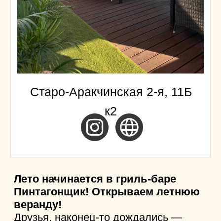
Детское меню
, чтобы каждый
гость чувствовал себя комфортно.
Вкусные блюда
, приготовленные
быстро, чтобы вы могли
насладиться отдыхом без лишних
ожиданий.
«Сыроварня»
— это идеальное
место для того, чтобы провести
время с семьей или друзьями,
насладиться вкусной едой
и расслабиться на свежем воздухе.