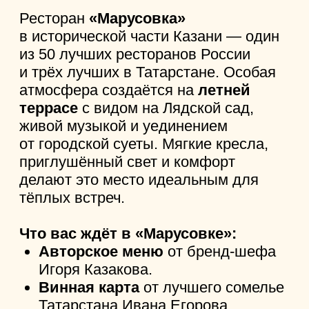
просторная открытая веранда гриль-
бара Пинтагонщик готова к приёму
гостей! Теперь можно наслаждаться
отличной атмосферой, сочным
грилем и свежайшим крафтом под
открытым небом.
Что вас ждёт на веранде:
Дымные ребрышки
, сочные
бургеры
и
крылья-гриль
с фирменными соусами, блюда из
собственной коптильни
.
Лучшие сорта крафтового пива
и освежающие
лимонады
для тех,
кто за рулём.
Хорошие vibes
каждый день —
для отличного настроения!
Не упустите шанс провести лето
в лучшем месте города!
Бронируйте стол
по