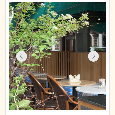
Преимущества:
Обновленное меню
с изысканными блюдами
европейской и средиземноморской
кухни.
Широкая винная карта
— более
80 видов вин для ценителей.
Тихое место
— идеальное место
для спокойного отдыха на свежем
воздухе.
Акция:
Скидка 10% именинникам
и комплимент в виде
десерта.