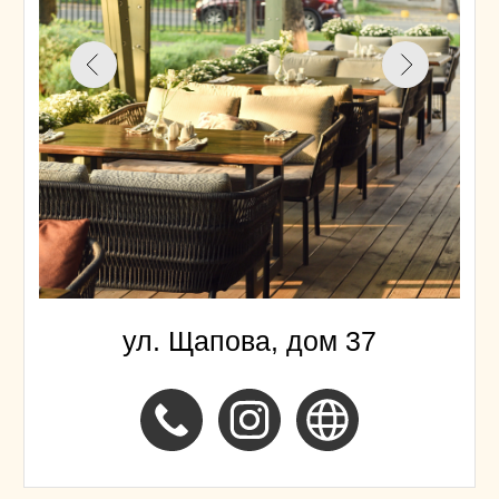
Старо-Аракчинская 2-я, 11Б
к2
Лето начинается в гриль-баре
Пинтагонщик! Открываем летнюю
веранду!
Друзья, наконец-то дождались —