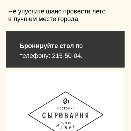
кормят — тут устраивают праздник:
сочные хинкали и нежные хачапури
тают во рту, а по вечерам играет
живая музыка. Особое место
занимает
просторная и красивая
летняя терраса
с видом, идеально
подходящая для теплых вечеров
с друзьями и близкими.
Хотите организовать банкет, где гости
точно останутся сыты и довольны?
Это место — ваш секретный рецепт.
Бронируйте стол или заказывайте
доставку — вкусные акции уже ждут
вас.
Рейтинг ресторана на Яндекс
Картах: 5.0
— довольные гости
всегда возвращаются!
Банкетные услуги
—
теперь
со скидкой
для
банкетов с 1 июня: от 2500
руб/чел вместо 3000 руб.