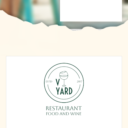
ул. Волкова, 59
Virid Yard — летняя веранда для
настоящего вкусового
наслаждения в Казани
Ресторан
Virid Yard
предлагает
гостям уникальное сочетание
европейской и средиземноморской
кухни на летней веранде, всего
в нескольких минутах от центра
города. Здесь можно насладиться
разнообразием блюд и более 80
видами вин из разных уголков мира.