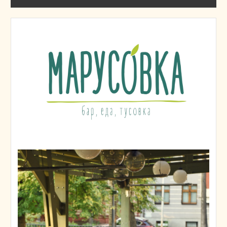
и на вынос.
Акции:
Скидка 10% на бар и
кухню
для именинников.
Самовывоз со скидкой
20%
.