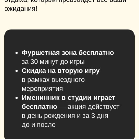
​ул. Братьев Петряевых, 5к4