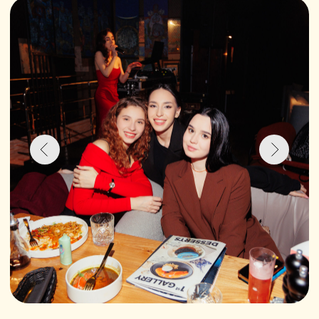
1st Gallery
—
сеть ресторанов в Казани,
где гастрономия и искусство сливаются
в одно целое, включает три заведения
с разными атмосферными концепциями:
Kitchen
(Меридианная, 1)
Krylovka
(Краснококшайская, 52)
Atlantis
(Шоссейная, 57)
Сеть ресторанов
1st Gallery
предлагает
разнообразные развлекательные
программы, включая живую музыку,
диджея и караоке.
Почему выбирают 1st Gallery:
Разнообразие залов для разных
компаний.
Гибкость в организации — учтем все
ваши пожелания.