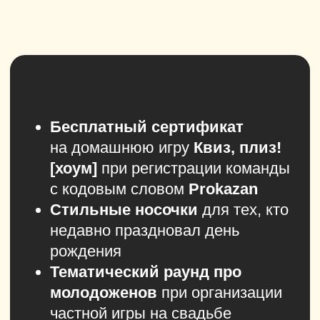
DARA ART STUDIO — творческая
мастерская для уникальных
мероприятий
Что предлагает студия:
Обучение рисованию для всех
возрастов: от новичков до опытных
художников.
Индивидуальные картины и портреты
на заказ, чтобы каждый мог
запечатлеть важный момент своей
жизни.
Роспись стен любого масштаба
и сложности для создания
уникального интерьера.
Организация арт-мероприятий под
ключ для мальчишников, девичников
и других праздников, с полным
сопровождением и идеями для