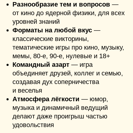
​ул. Габдуллы Тукая, 115к6