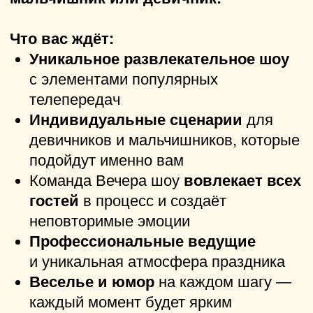
Good Night Show
— это команда,
которая превращает любое событие
в настоящее ТВ-шоу. С живыми
реакциями, искренним смехом
и атмосферой, как в эфире.
Преимущества Good Night Show:
Индивидуальные сценарии
: шоу
разрабатываются специально под
вашу компанию, возраст
и настроение
Атмосфера ТВ-шоу
: живые эмоции,
интрига, динамика