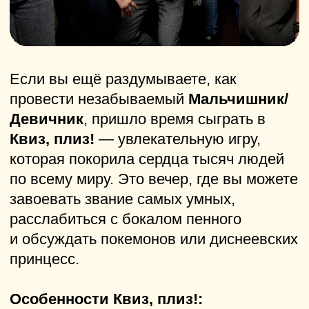
Акции:
Бесплатные 15 минут
игры для
каждого гостя при первом
посещении
3-й час игры в подарок
при
длительном бронировании
Специальная скидка 20%
на
корпоративные мероприятия
и предсвадебные вечеринки