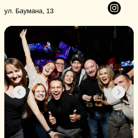
Преимущества для вашего праздника:
Огромный выбор из 50+ VR-игр
на любой вкус
Просторные игровые зоны
с современным оборудованием
Лояльное ценообразование, акции,
промокоды, бонусы за отметку в соц.
сетях
Профессиональная помощь
инструкторов на всех этапах
С IRIGAMES ваш мальчишник или
девичник станет по-настоящему
эпичным событием! Забронируйте дату
заранее, чтобы получить лучшие
условия.