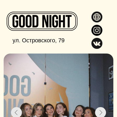
Если вы ещё раздумываете, как
провести незабываемый
Мальчишник/
Девичник
, пришло время сыграть в
Квиз, плиз!
— увлекательную игру,
которая покорила сердца тысяч людей
по всему миру. Это вечер, где вы можете