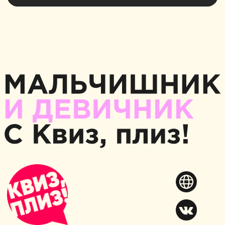
IRIGAMES — идеальное место для
незабываемого мальчишника или
девичника в VR!
Клуб виртуальной реальности
IRIGAMES создает уникальную
атмосферу для праздников, где гости
могут полностью погрузиться
в захватывающие цифровые миры. Это
идеальное решение для тех, кто хочет
устроить оригинальный
и запоминающийся предсвадебный
вечер.