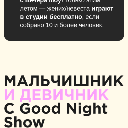
в день рождения и за 3 дня
до и после
ул. Б
аумана, 13