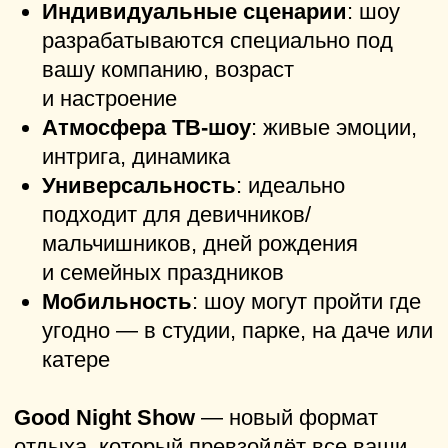
Бесплатный сертификат
на домашнюю игру
Квиз, плиз!
[хоум]
при регистрации команды
с кодовым словом
Prokazan
Стильные носочки
для тех, кто
недавно праздновал день
рождения
Тематический раунд про
молодоженов
при организации
частной игры на свадьбе