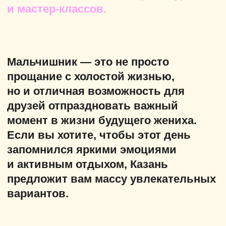
вариантов.
​ул.
Меридианная, 1
​ул.
Краснококшайская, 52
​ул.
Шоссейная, 57