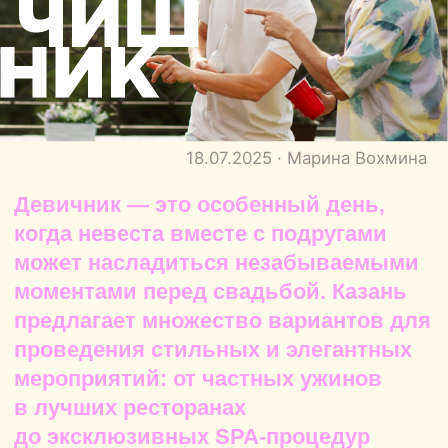
Девичник — это особенный день,
когда невеста вместе с подругами
может насладиться незабываемыми
моментами перед свадьбой. Казань
предлагает множество вариантов для
проведения стильных и элегантных
мероприятий: от частных ужинов
в лучших ресторанах
до эксклюзивных SPA-процедур
и мастер-классов.
Мальчишник — это не просто
прощание с холостой жизнью,
но и отличная возможность для
друзей отпраздновать важный
момент в жизни будущего жениха.
Если вы хотите, чтобы этот день
запомнился яркими эмоциями
и активным отдыхом, Казань
предложит вам массу увлекательных