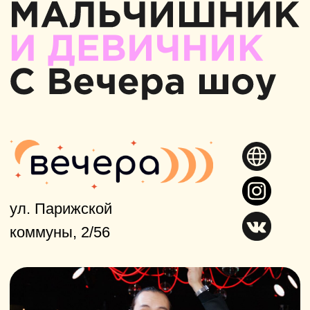
Вкусный четверг!
Закажите
игру в студии по четвергам
и получите в подарок пиццу для
своей команды!
Мальчишник или девичник
с Вечера шоу!
Только этим
летом — жених/невеста
играют
в студии бесплатно
, если
собрано 10 и более человек.