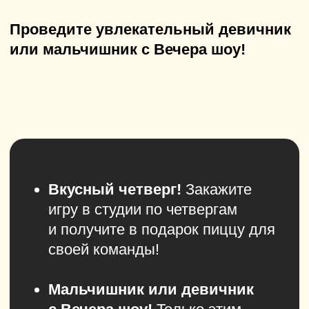
Универсальность
: идеально
подходит для девичников/
мальчишников, дней рождения
и семейных праздников
Мобильность
: шоу могут пройти где
угодно — в студии, парке, на даче или
катере
Good Night Show
— новый формат
отдыха, который превзойдёт все ваши
ожидания!
Фуршетная зона бесплатно
за 30 минут до игры
Скидка на вторую игру
в рамках выездного
мероприятия
Именинник в студии играет
бесплатно
— акция действует