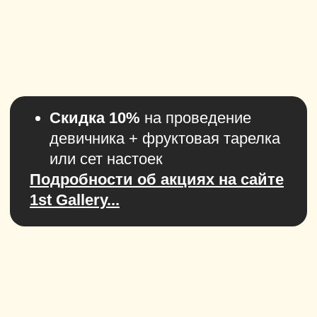
Вечера шоу — идеальный
мальчишник или девичник!
Что вас ждёт:
Уникальное развлекательное шоу
с элементами популярных
телепередач
Индивидуальные сценарии
для
девичников и мальчишников, которые
подойдут именно вам
Команда Вечера шоу
вовлекает всех
гостей
в процесс и создаёт
неповторимые эмоции
Профессиональные ведущие
и уникальная атмосфера праздника
Веселье и юмор
на каждом шагу —
каждый момент будет ярким
Проведите увлекательный девичник
или мальчишник с Вечера шоу!