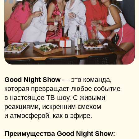
завоевать звание самых умных,
расслабиться с бокалом пенного
и обсуждать покемонов или диснеевских
принцесс.
Особенности Квиз, плиз!:
Разнообразие тем и вопросов
—
от кино до ядерной физики, для всех
уровней знаний
Форматы на любой вкус
—
классические викторины,
тематические игры про кино, музыку,
мемы, 80-е, 90-е, нулевые и 18+
Командный азарт
— игра
объединяет друзей, коллег и семью,
создавая дух соперничества
и веселья
Атмосфера лёгкости
— юмор,
музыка и динамичный ведущий
делают даже проигрыш частью
удовольствия