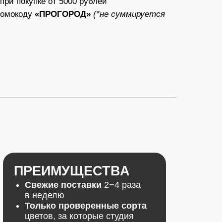
МУЩЕСТВА
е поставки
2−4 раза
елю
о проверенные сорта
, за которые студия
ручаться
ские букеты
следним
стическим трендам
ок к каждому заказу
—
т с инструкцией
ду и средством для
ения жизни цветам
вка в стильные
ированные коробки
анспортировки
ость и качество
—
видные цветы
ируются,
спользуются
озициях
 запрещен на территории РФ