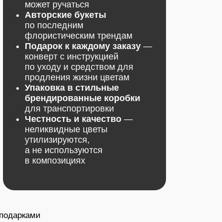
 блок
ваш
 ВКонтакте
и
Telegram канал
к 1 сентября — до 31.08
ample
МУЩЕСТВА