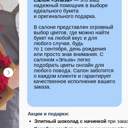
по цен
качественное исполнение вашего
заказа.
оформ
ть подробнее
*Признан экстремистской организацией и
Индивидуальный
Акции и подарки:
(здесь будет 
Элитный шоколад с начинкой
при заказе более 3000
логотип)
Коробка конфет с цельным миндалём
при покупке о
Скидка 10%
на заказ до 2 сентября по промокоду
«ПР
Адрес
с другими акциями)
Instagram*: @ex