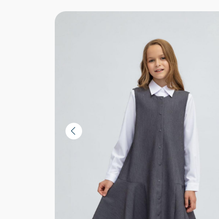
Instagram*:
@example
Бул