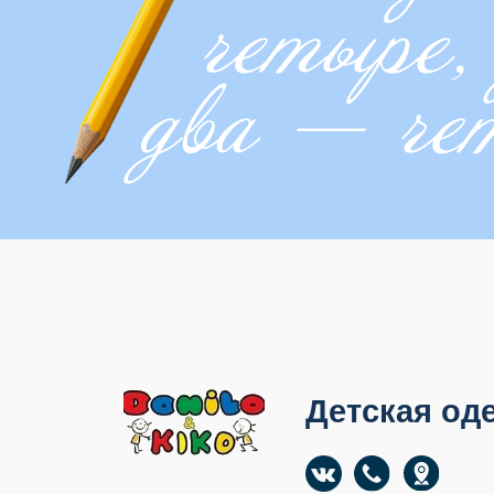
Instagram*:
@example
Бульвар Энтузиастов,
16
1-й комплекс, 11
Детская одежд