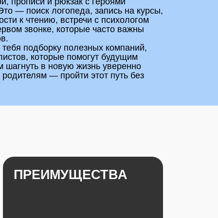
орые помогут будущим
новую жизнь уверенно
— пройти этот путь без
МУЩЕСТВА
ание модных трендов
тичности
пные цены
твенные материалы