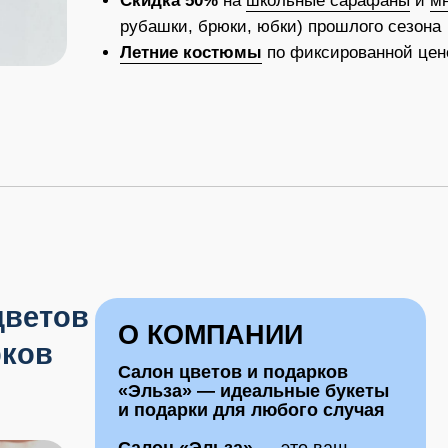
комплекс, 11
тов
О КОМПАНИИ
ПРЕИ
Салон цветов и подарков
Огром
«Эльза» — идеальные букеты
от кла
и подарки для любого случая
до экз
Быстр
Салон «Эльза»
— это ваш
по Пер
надежный помощник в выборе
Удобн
идеального букета
выбир
и оригинального подарка.
комфо
Гаран
В салоне представлен огромный
выбор цветов, где можно найти
свежи
букет на любой вкус и для
профе
любого случая, будь
флори
то 1 сентября, день рождения
Фоток
или просто знак внимания. С
фото г
салоном «Эльза» легко
доста
подобрать цветы онлайн для
Беспл
любого повода. Салон заботится
беспл
о каждом клиенте и гарантирует