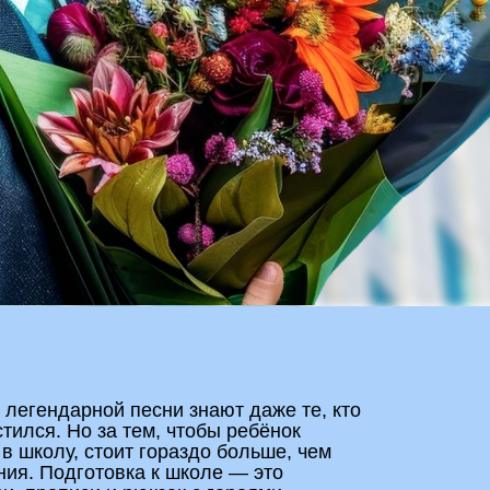
й песни знают даже те, кто
 тем, чтобы ребёнок
 блок
ит гораздо больше, чем
ваш
вка к школе — это
и рюкзак с героями
огопеда, запись на курсы,
ю, встречи с психологом
, которые часто важны
ample
ку полезных компаний,