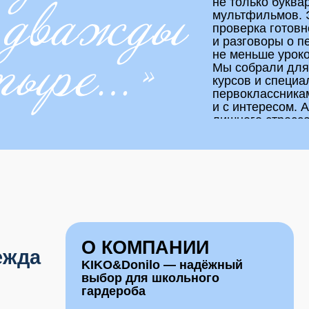
курсов и специалистов, кот
первоклассникам шагнуть в 
и с интересом. А родителям 
лишнего стресса.
О КОМПАНИИ
ПРЕИ
а
KIKO&Donilo — надёжный
выбор для школьного
гардероба
Магазин детской одежды
KIKO&Donilo уже более 15 лет
Сочет
предлагает жителям Перми
и прак
качественную школьную форму
и повседневную одежду для
Досту
детей. В ассортименте
представлена новая коллекция
Качес
на 2025−2026 учебный год,