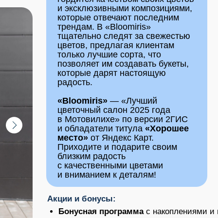
Индивидуальный
Акции и бонусы:
(здесь будет 
Бонусная программа
с накоплениями и подарками
логотип)
Первая доставка бесплатная
при подписке на
группу
Скидка 10% на корпоративные заказы
от 10 букетов 
Адрес
включительно
Instagram*: @ex
й
О КОМПАНИИ
ПРЕИ
s
City Kids — магазин детской
и подростковой одежды
в Перми
Компания City Kids