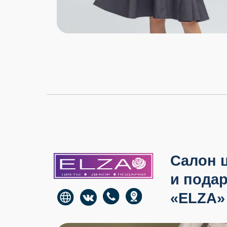
16
1-й 
Салон цве
и подарков
«ELZA»