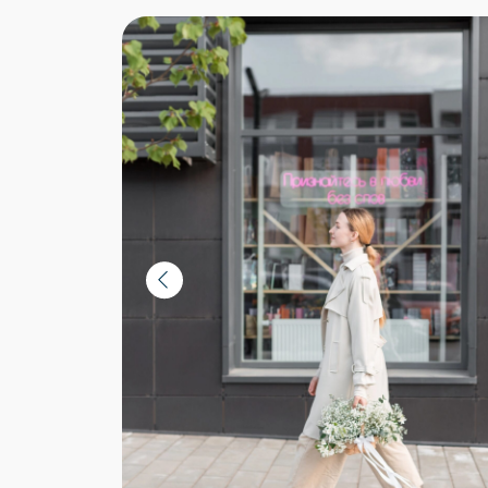
Instagram*:
@example
Магазин детско
одежды City Kid
​​ТЦ "Новая столица​", ул.