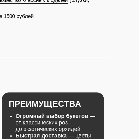
МУЩЕСТВА
ный выбор букетов
—
ссических роз
отических орхидей
ая доставка
— цветы
ми всего за 60 минут
ые способы оплаты
—
айте наиболее
ртный для вас вариант
тия качества
— только
е цветы, подобранные
ссиональными
стами
онтроль
— получите
отового букета перед
вкой
атная открытка
и
атная доставка