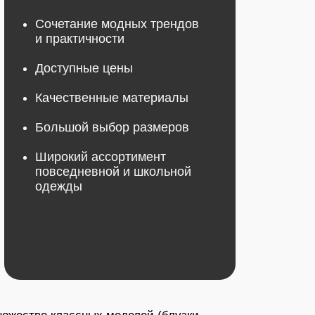
ой выбор размеров
ий ассортимент
дневной и школьной
ы
 блок
ваш
ссных моделей
(блузки,
й
ample