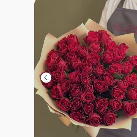
Цены
Узна
Instagram*:
@example