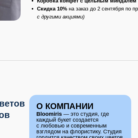
ов
О КОМПАНИИ
ПРЕИ
Bloomiris
— это студия, где
Свежи
каждый букет создается
в нед
с любовью и современным
Тольк
взглядом на флористику. Студия
цветов
гордится качеством своих цветов
может 
и эксклюзивными композициями,
Автор
которые отвечают последним
по по
трендам. В «Bloomiris»
флори
тщательно следят за свежестью
цветов, предлагая клиентам
Подар
только лучшие сорта, что
конвер
позволяет им создавать букеты,
по ухо
которые дарят настоящую
продл
радость.
Упако
бренд
«Bloomiris»
— «Лучший
для тр
цветочный салон 2025 года
Честн
в Мотовилихе» по версии 2ГИС
нелик
и обладатели титула
«Хорошее
утилиз
место»
от Яндекс Карт.
ть подробнее
Приходите и подарите своим
а не и
близким радость
в комп
*Признан экстремистской организацией и
с качественными цветами
и вниманием к деталям!