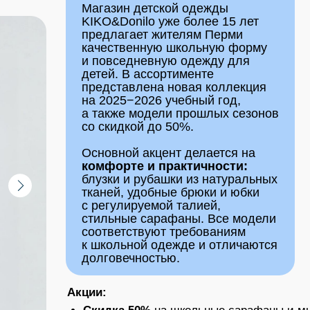
а также модели прошлых сезонов
Больш
со скидкой до 50%.
Основной акцент делается на
Широк
комфорте и практичности:
повсе
блузки и рубашки из натуральных
одежд
тканей, удобные брюки и юбки
с регулируемой талией,
стильные сарафаны. Все модели
соответствуют требованиям
к школьной одежде и отличаются
долговечностью.
Индивидуальный
(здесь будет 
Акции:
логотип)
Скидка 50%
на
школьные сарафаны
и
множество кла
рубашки, брюки, юбки) прошлого сезона
Адрес
Летние костюмы
по фиксированной цене 1500 рубле
Instagram*: @ex
ьвар Энтузиастов,