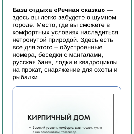
Организуем туры на основе
чартерных и регулярных
перевозок,
чтобы обеспечить
нашим туристам максимальный
комфорт и удобство. Команда
профессионалов всегда готова
помочь выбрать идеальное
путешествие и ответить на все
вопросы.
Назови кодовое слово
«Отдыхаем вместе с Анекс» при
бронировании тура и получи