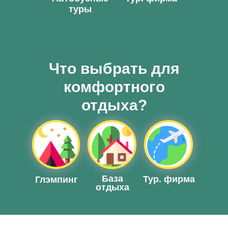
туры
Что выбрать для
комфортного
отдыха?
Клевое местечко
120 км от Казани
База
Тур. фирма
Глэмпинг
отдыха
Приглашаем любителей активного
отдыха и досуга посетить
рыболовно-туристический мини-
отель «Клёвое местечко».