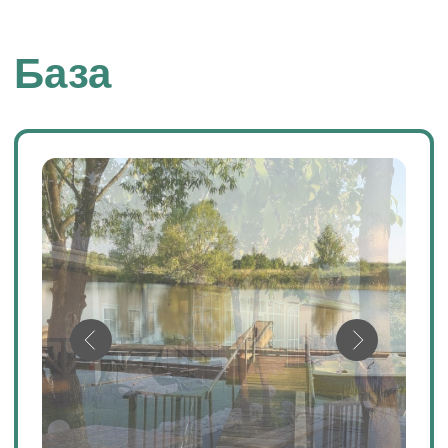
Мини-отель располагается на
берегу залива реки Волга в Камском
Устье. Здесь ожидает полный
комплекс гостинично-егерских услуг
в области рыболовства и туризма.
Оказание услуг мини-отеля носит
круглогодичный характер, так как
рыбная ловля здесь эффективна
в любое время года.
→
4-х разового полноценного
питания
→ Живописный пляж на берегу реки
Карамалки
→ Беседки с мангальной зоной
→ Игровые площадки с качелями и
батутом.
→ Бесплатная охраняемая стоянка
для машин
→ Понтон для лодок и катеров.
Можно расслабиться в бане и
попить горячего чаю в компании
друзей.
Посмотреть цены