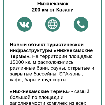
База отдыха «Речная сказка»
—
здесь вы легко забудете о шумном
городе. Место, где вы сможете в
комфортных условиях насладиться
нетронутой природой. Здесь есть
все для этого – обустроенные
номера, беседки с мангалами,
русская баня, лодки и квадроциклы
на прокат, снаряжение для охоты и
рыбалки.