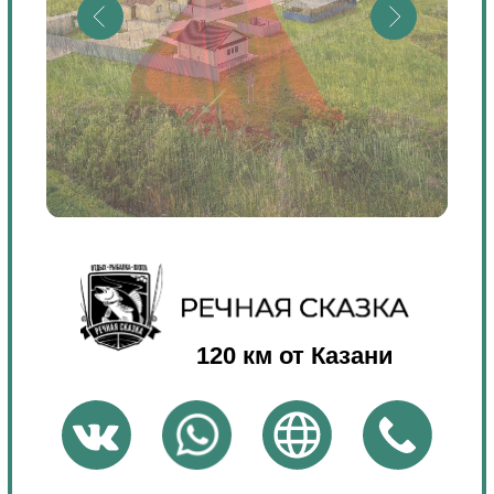
Сезон пляжного отдыха 2023 в
самом разгаре.
Турагентство ANEX TOUR
предлагает широкий выбор туров на
пляжные экскурсионные и
горнолыжные направления.
Независимо от того, мечтаете ли вы
о солнечных пляжах Турции, ОАЭ,
пляжах Сочи или предпочитаете
активный отдых на горнолыжных
курортах - у нас вы найдете
идеальный вариант для себя.