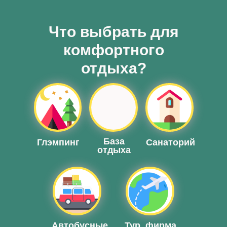
Что выбрать для
комфортного
отдыха?
База
Глэмпинг
Санаторий
отдыха
База
отдыха
Автобусные
Тур. фирма