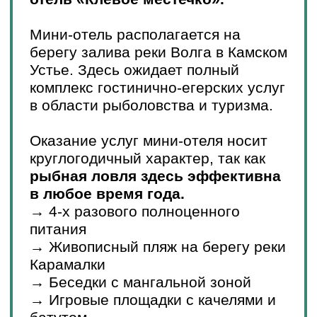
Нижнекамск
200 км от Казани
Новый объект туристической
инфраструктуры «Нижнекамские
Термы».
На территории площадью
15000 кв. м расположились
различные бани, сауны, открытые и
закрытые бассейны, SPA-зоны,
кафе, бары и фуд-корты.
«Нижнекамские Термы» -
самый
большой по площади и
заполняемости комплекс из всех
действующих Терм. Во время
отдыха можно побывать на
мероприятиях, которые ежедневно