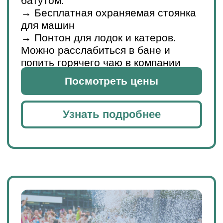
проводятся в комплексе: йога в
термальной сауне, практика
гвоздестояния, акваэробика,
массовое парение. Уникальный
бассейн мертвое море наполнит
вас силой и энергией, а посетив
грязевую зону ваша кожа скажет
вам огромное спасибо. Соляная
градирня — это ощущения и воздух
морского побережья на территории
Терм.
«Термы» -
это не просто место
отдыха для вас и вашей семьи. Это
возможность сохранить и
приумножить ваше здоровье,
провести время с пользой для себя,
Акции
продлить себе жизнь! И просто
почувствовать себя счастливым!
Узнать подробнее