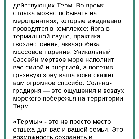
На базе отдыха «Речная сказка»
можно арендовать 3-х этажный
коттедж на 30 человек, 2-х этажный
деревянный дом на 15 человек, и
домики, рассчитанные на 4
человека. Ранее бронирование
позволит выбрать подходящий
вариант размещения на нужную
дату по наиболее привлекательной
стоимости.
Забронировать
Узнать подробнее